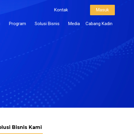
Kontak
Masuk
i
Program
Solusi Bisnis
Media
Cabang Kadin
olusi Bisnis Kami